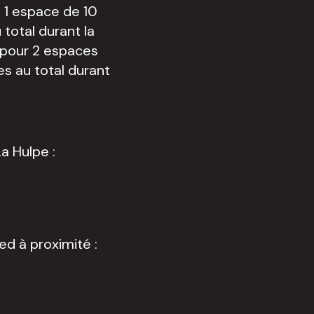
 1 espace de 10
total durant la
 pour 2 espaces
s au total durant
La Hulpe :
d à proximité :