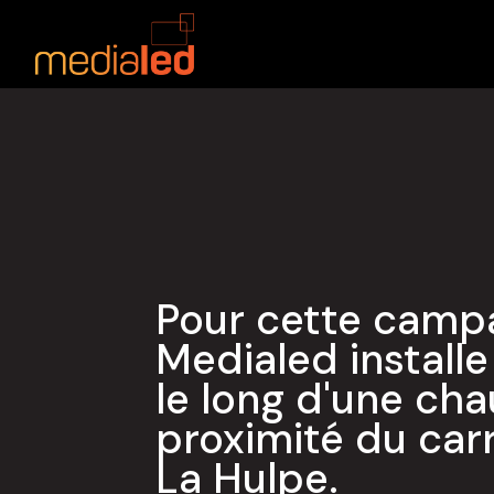
LA HULP
CAMPAGNE D’AF
ÉCRAN LED
Pour cette campa
Medialed install
le long d'une ch
proximité du car
La Hulpe.