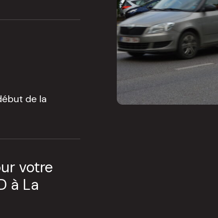
début de la
ur votre
D à La