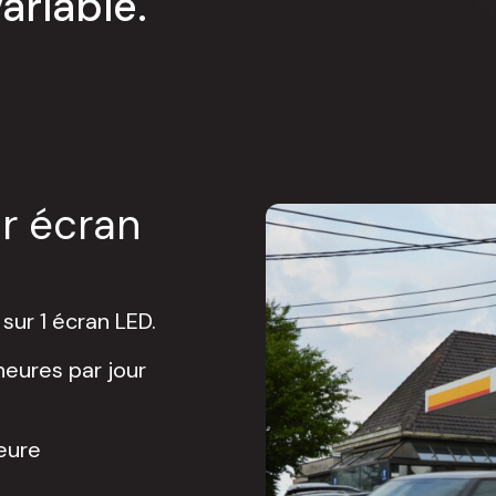
riable.
ur écran
sur 1 écran LED.
heures par jour
eure