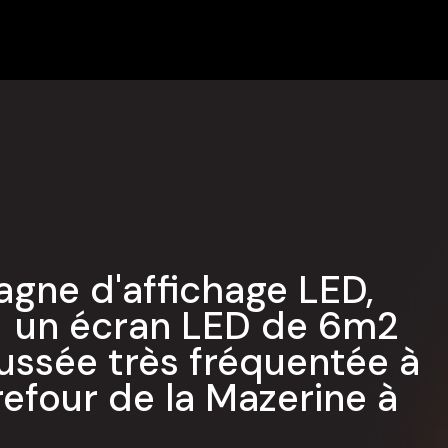
E
.
FICHAGE SUR
gne d'affichage LED,
e un écran LED de 6m2
aussée très fréquentée à
refour de la Mazerine à