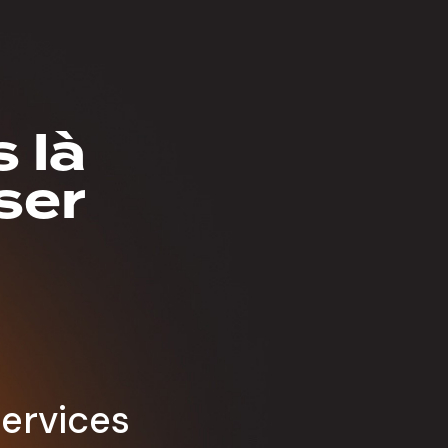
 là
ser
ervices