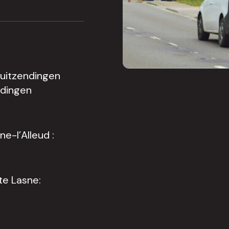
 uitzendingen
ndingen
e-l’Alleud :
te Lasne: