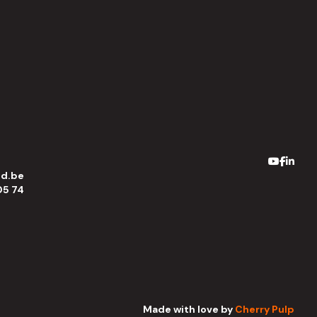
ed.be
05 74
Made with
love
by
Cherry Pulp