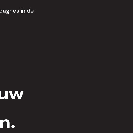
pagnes in de
 uw
n.