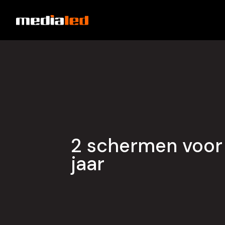
BRAINE-L
& LASNE
.
LED RECLAMEC
2 schermen voor 
jaar