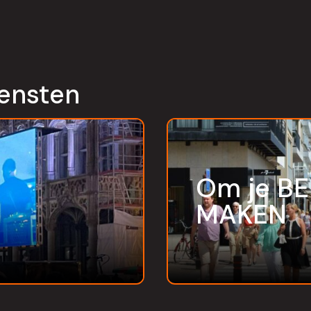
ensten
Om je B
MAKEN